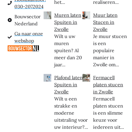
het...
realiseren...
030-2072024
Muren laten
Muur laten
Bouwsector
Spuiten in
Stucen in
Nederland
Zwolle
Zwolle
Ga naar onze
Wilt u uw
Je muur stucen
webshop
muren
is een
spuiten? Al
populaire
meer dan 20
manier in
jaar...
Zwolle om...
Plafond laten
Fermacell
Spuiten in
platen stucen
Zwolle
in Zwolle
Wilt u een
Fermacell
strakke en
platen stucen
moderne
is een slimme
uitstraling voor
keuze voor
uw interieur?...
iedereen uit...