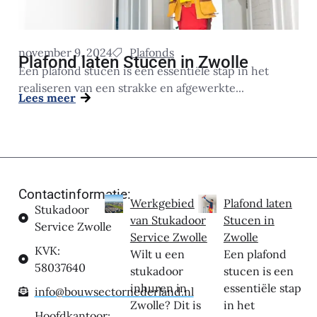
november 9, 2024
Plafonds
Plafond laten Stucen in Zwolle
Een plafond stucen is een essentiële stap in het
realiseren van een strakke en afgewerkte...
Lees meer
Contactinformatie:
Werkgebied
Plafond laten
Stukadoor
van Stukadoor
Stucen in
Service Zwolle
Service Zwolle
Zwolle
KVK:
Wilt u een
Een plafond
58037640
stukadoor
stucen is een
inhuren in
essentiële stap
info@bouwsectornederland.nl
Zwolle? Dit is
in het
Hoofdkantoor: