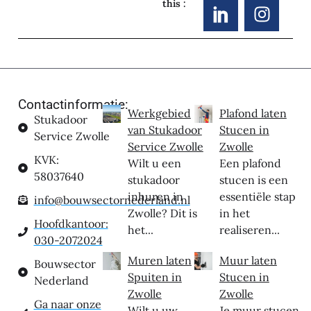
this :
Contactinformatie:
Werkgebied
Plafond laten
Stukadoor
van Stukadoor
Stucen in
Service Zwolle
Service Zwolle
Zwolle
KVK:
Wilt u een
Een plafond
58037640
stukadoor
stucen is een
inhuren in
essentiële stap
info@bouwsectornederland.nl
Zwolle? Dit is
in het
Hoofdkantoor:
het...
realiseren...
030-2072024
Muren laten
Muur laten
Bouwsector
Spuiten in
Stucen in
Nederland
Zwolle
Zwolle
Ga naar onze
Wilt u uw
Je muur stucen