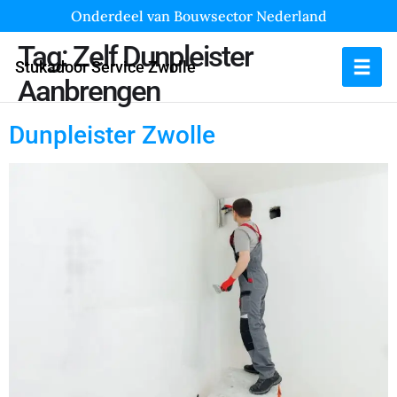
Onderdeel van Bouwsector Nederland
Tag:
Zelf Dunpleister
Stukadoor Service Zwolle
Aanbrengen
Dunpleister Zwolle