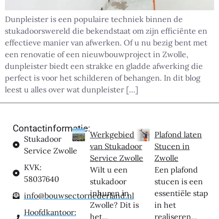
Dunpleister is een populaire techniek binnen de
stukadoorswereld die bekendstaat om zijn efficiënte en
effectieve manier van afwerken. Of u nu bezig bent met
een renovatie of een nieuwbouwproject in Zwolle,
dunpleister biedt een strakke en gladde afwerking die
perfect is voor het schilderen of behangen. In dit blog
leest u alles over wat dunpleister […]
Contactinformatie:
Werkgebied
Plafond laten
Stukadoor
van Stukadoor
Stucen in
Service Zwolle
Service Zwolle
Zwolle
KVK:
Wilt u een
Een plafond
58037640
stukadoor
stucen is een
inhuren in
essentiële stap
info@bouwsectornederland.nl
Zwolle? Dit is
in het
Hoofdkantoor:
het...
realiseren...