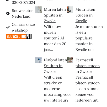
030-2072024
Muren laten
Muur laten
Bouwsector
Spuiten in
Stucen in
Nederland
Zwolle
Zwolle
Ga naar onze
Wilt u uw
Je muur stucen
webshop
muren
is een
spuiten? Al
populaire
meer dan 20
manier in
jaar...
Zwolle om...
Plafond laten
Fermacell
Spuiten in
platen stucen
Zwolle
in Zwolle
Wilt u een
Fermacell
strakke en
platen stucen
moderne
is een slimme
uitstraling voor
keuze voor
uw interieur?...
iedereen uit...