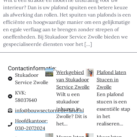
Wilt u een strakke en moderne uitstraling voor uw
interieur? Dan is uw plafond spuiten een betere keuze
als afwerking dan rollen. Het spuiten van plafonds is een
efficiënte en hoogwaardige manier om een gelijkmatige
en egale verflaag aan te brengen zonder strepen of
oneffenheden. Bij Stukadoor Service Zwolle bieden we
gespecialiseerde diensten voor het […]
Contactinformatie:
Werkgebied
Plafond laten
Stukadoor
van Stukadoor
Stucen in
Service Zwolle
Service Zwolle
Zwolle
KVK:
Wilt u een
Een plafond
58037640
stukadoor
stucen is een
inhuren in
essentiële stap
info@bouwsectornederland.nl
Zwolle? Dit is
in het
Hoofdkantoor:
het...
realiseren...
030-2072024
Muren laten
Muur laten