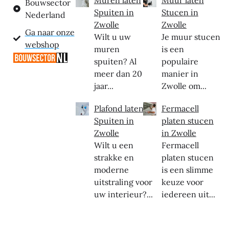
Bouwsector
Spuiten in
Stucen in
Nederland
Zwolle
Zwolle
Ga naar onze
Wilt u uw
Je muur stucen
webshop
muren
is een
spuiten? Al
populaire
meer dan 20
manier in
jaar...
Zwolle om...
Plafond laten
Fermacell
Spuiten in
platen stucen
Zwolle
in Zwolle
Wilt u een
Fermacell
strakke en
platen stucen
moderne
is een slimme
uitstraling voor
keuze voor
uw interieur?...
iedereen uit...