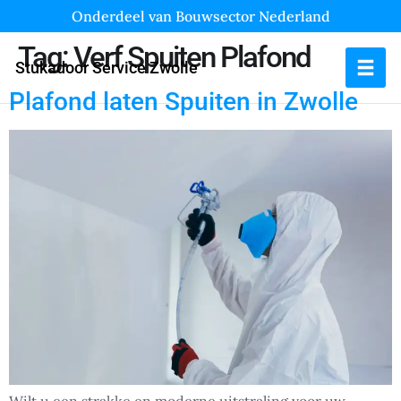
Onderdeel van Bouwsector Nederland
Tag:
Verf Spuiten Plafond
Stukadoor Service Zwolle
Plafond laten Spuiten in Zwolle