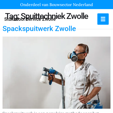
Onderdeel van Bouwsector Nederland
Tag:
Spuittechniek Zwolle
Stukadoor Service Zwolle
Spackspuitwerk Zwolle