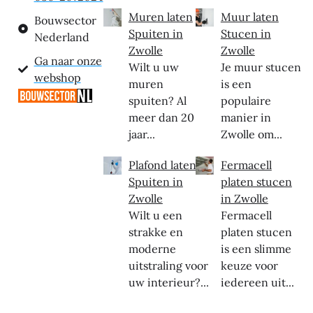
Muren laten
Muur laten
Bouwsector
Spuiten in
Stucen in
Nederland
Zwolle
Zwolle
Ga naar onze
Wilt u uw
Je muur stucen
webshop
muren
is een
spuiten? Al
populaire
meer dan 20
manier in
jaar...
Zwolle om...
Plafond laten
Fermacell
Spuiten in
platen stucen
Zwolle
in Zwolle
Wilt u een
Fermacell
strakke en
platen stucen
moderne
is een slimme
uitstraling voor
keuze voor
uw interieur?...
iedereen uit...