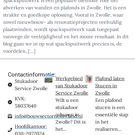
Spackspuitwerk is een populaire methode voor het
afwerken van wanden en plafonds in Zwolle. Het is een
strakke en goedkope oplossing. Vooral in Zwolle, waar
zowel nieuwbouw- als renovatieprojecten veelvuldig
plaatsvinden, wordt spackspuitwerk vaak toegepast
vanwege de veelzijdigheid en het mooie resultaat. In dit
blog gaan we in op wat spackspuitwerk precies is, de
voordelen, […]
Contactinformatie:
Werkgebied
Plafond laten
Stukadoor
van Stukadoor
Stucen in
Service Zwolle
Service Zwolle
Zwolle
KVK:
Wilt u een
Een plafond
58037640
stukadoor
stucen is een
inhuren in
essentiële stap
info@bouwsectornederland.nl
Zwolle? Dit is
in het
Hoofdkantoor:
het...
realiseren...
030-2072024