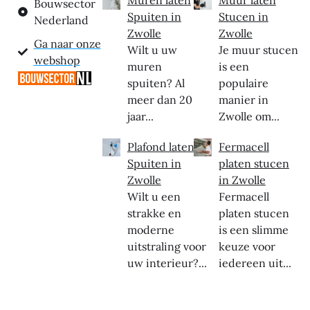
Muren laten
Muur laten
Bouwsector
Spuiten in
Stucen in
Nederland
Zwolle
Zwolle
Ga naar onze
Wilt u uw
Je muur stucen
webshop
muren
is een
spuiten? Al
populaire
meer dan 20
manier in
jaar...
Zwolle om...
Plafond laten
Fermacell
Spuiten in
platen stucen
Zwolle
in Zwolle
Wilt u een
Fermacell
strakke en
platen stucen
moderne
is een slimme
uitstraling voor
keuze voor
uw interieur?...
iedereen uit...