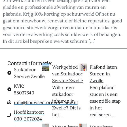
Stucwerk schuren is een belangrijke stap voor een
gladde en professionele afwerking van muren en
plafonds. Krijg 10% korting op schuurwerk! Of het nu
gaat om nieuwbouw, renovatie of kleine reparaties, goed
geschuurd stucwerk zorgt ervoor dat de muur klaar is
voor verdere afwerking zoals schilderwerk of behangen.
In dit artikel bespreken we wat schuren […]
Contactinformatie:
Werkgebied
Plafond laten
Stukadoor
van Stukadoor
Stucen in
Service Zwolle
Service Zwolle
Zwolle
KVK:
Wilt u een
Een plafond
58037640
stukadoor
stucen is een
inhuren in
essentiële stap
info@bouwsectornederland.nl
Zwolle? Dit is
in het
Hoofdkantoor:
het...
realiseren...
030-2072024