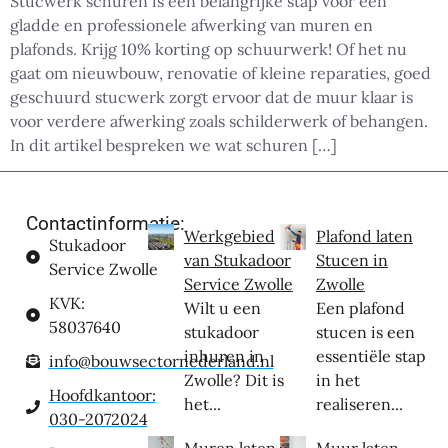
Stucwerk schuren is een belangrijke stap voor een
gladde en professionele afwerking van muren en
plafonds. Krijg 10% korting op schuurwerk! Of het nu
gaat om nieuwbouw, renovatie of kleine reparaties, goed
geschuurd stucwerk zorgt ervoor dat de muur klaar is
voor verdere afwerking zoals schilderwerk of behangen.
In dit artikel bespreken we wat schuren […]
Contactinformatie:
Werkgebied
Plafond laten
Stukadoor
van Stukadoor
Stucen in
Service Zwolle
Service Zwolle
Zwolle
KVK:
Wilt u een
Een plafond
58037640
stukadoor
stucen is een
inhuren in
essentiële stap
info@bouwsectornederland.nl
Zwolle? Dit is
in het
Hoofdkantoor:
het...
realiseren...
030-2072024