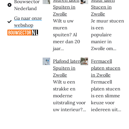
Muren laten
Muur laten
Bouwsector
Spuiten in
Stucen in
Nederland
Zwolle
Zwolle
Ga naar onze
Wilt u uw
Je muur stucen
webshop
muren
is een
spuiten? Al
populaire
meer dan 20
manier in
jaar...
Zwolle om...
Plafond laten
Fermacell
Spuiten in
platen stucen
Zwolle
in Zwolle
Wilt u een
Fermacell
strakke en
platen stucen
moderne
is een slimme
uitstraling voor
keuze voor
uw interieur?...
iedereen uit...