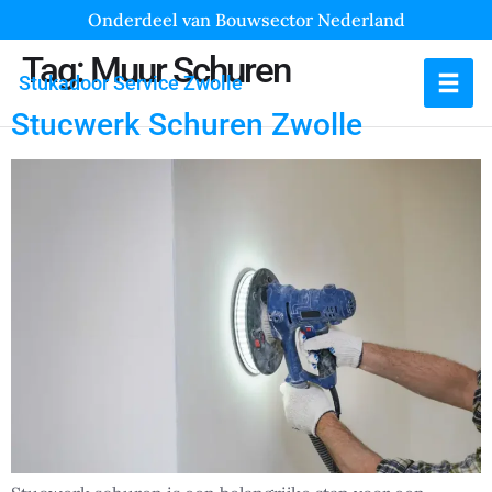
Onderdeel van Bouwsector Nederland
Tag:
Muur Schuren
Stukadoor Service Zwolle
Stucwerk Schuren Zwolle