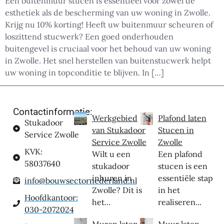
Een buitenmuur stucen is essentieel voor zowel de
esthetiek als de bescherming van uw woning in Zwolle.
Krijg nu 10% korting! Heeft uw buitenmuur scheuren of
loszittend stucwerk? Een goed onderhouden
buitengevel is cruciaal voor het behoud van uw woning
in Zwolle. Het snel herstellen van buitenstucwerk helpt
uw woning in topconditie te blijven. In […]
Contactinformatie:
Werkgebied
Plafond laten
Stukadoor
van Stukadoor
Stucen in
Service Zwolle
Service Zwolle
Zwolle
KVK:
Wilt u een
Een plafond
58037640
stukadoor
stucen is een
inhuren in
essentiële stap
info@bouwsectornederland.nl
Zwolle? Dit is
in het
Hoofdkantoor:
het...
realiseren...
030-2072024