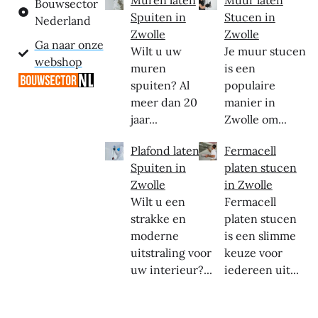
Muren laten
Muur laten
Bouwsector
Spuiten in
Stucen in
Nederland
Zwolle
Zwolle
Ga naar onze
Wilt u uw
Je muur stucen
webshop
muren
is een
spuiten? Al
populaire
meer dan 20
manier in
jaar...
Zwolle om...
Plafond laten
Fermacell
Spuiten in
platen stucen
Zwolle
in Zwolle
Wilt u een
Fermacell
strakke en
platen stucen
moderne
is een slimme
uitstraling voor
keuze voor
uw interieur?...
iedereen uit...