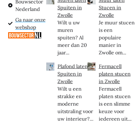
Muren laten
Muur laten
Bouwsector
Spuiten in
Stucen in
Nederland
Zwolle
Zwolle
Ga naar onze
Wilt u uw
Je muur stucen
webshop
muren
is een
spuiten? Al
populaire
meer dan 20
manier in
jaar...
Zwolle om...
Plafond laten
Fermacell
Spuiten in
platen stucen
Zwolle
in Zwolle
Wilt u een
Fermacell
strakke en
platen stucen
moderne
is een slimme
uitstraling voor
keuze voor
uw interieur?...
iedereen uit...