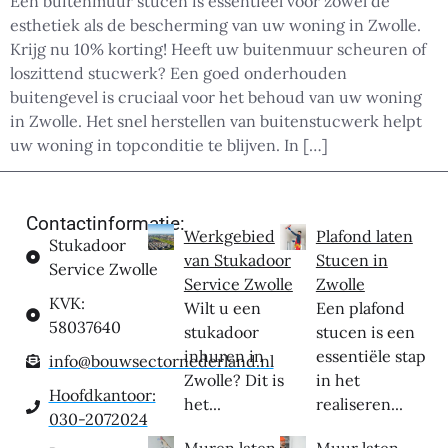
Een buitenmuur stucen is essentieel voor zowel de
esthetiek als de bescherming van uw woning in Zwolle.
Krijg nu 10% korting! Heeft uw buitenmuur scheuren of
loszittend stucwerk? Een goed onderhouden
buitengevel is cruciaal voor het behoud van uw woning
in Zwolle. Het snel herstellen van buitenstucwerk helpt
uw woning in topconditie te blijven. In […]
Contactinformatie:
Werkgebied
Plafond laten
Stukadoor
van Stukadoor
Stucen in
Service Zwolle
Service Zwolle
Zwolle
KVK:
Wilt u een
Een plafond
58037640
stukadoor
stucen is een
inhuren in
essentiële stap
info@bouwsectornederland.nl
Zwolle? Dit is
in het
Hoofdkantoor:
het...
realiseren...
030-2072024