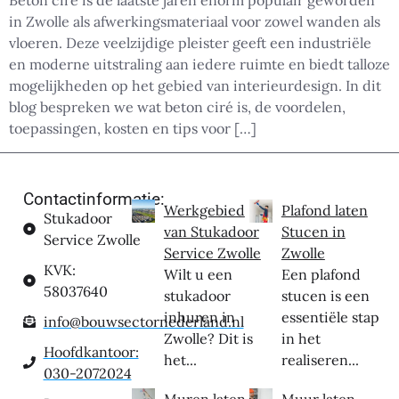
Beton ciré is de laatste jaren enorm populair geworden
in Zwolle als afwerkingsmateriaal voor zowel wanden als
vloeren. Deze veelzijdige pleister geeft een industriële
en moderne uitstraling aan iedere ruimte en biedt talloze
mogelijkheden op het gebied van interieurdesign. In dit
blog bespreken we wat beton ciré is, de voordelen,
toepassingen, kosten en tips voor […]
Contactinformatie:
Werkgebied
Plafond laten
Stukadoor
van Stukadoor
Stucen in
Service Zwolle
Service Zwolle
Zwolle
KVK:
Wilt u een
Een plafond
58037640
stukadoor
stucen is een
inhuren in
essentiële stap
info@bouwsectornederland.nl
Zwolle? Dit is
in het
Hoofdkantoor:
het...
realiseren...
030-2072024
Muren laten
Muur laten