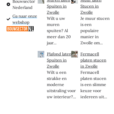
Bouwsector
Spuiten in
Stucen in
Nederland
Zwolle
Zwolle
Ga naar onze
Wilt u uw
Je muur stucen
webshop
muren
is een
spuiten? Al
populaire
meer dan 20
manier in
jaar...
Zwolle om...
Plafond laten
Fermacell
Spuiten in
platen stucen
Zwolle
in Zwolle
Wilt u een
Fermacell
strakke en
platen stucen
moderne
is een slimme
uitstraling voor
keuze voor
uw interieur?...
iedereen uit...